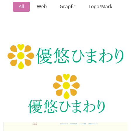
All
Web
Grapfic
Logo/Mark